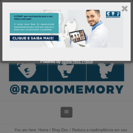
Powered by
WordPress Popup
You are here:
Home
/
Blog iDoc
/
Reduza a inadimplência em seu