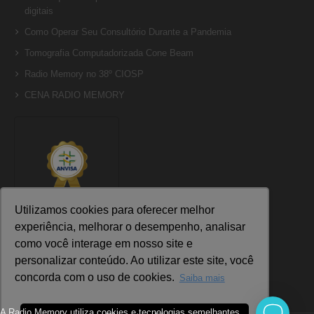
digitais
Como Operar Seu Consultório Durante a Pandemia
Tomografia Computadorizada Cone Beam
Radio Memory no 38º CIOSP
CENA RADIO MEMORY
Utilizamos cookies para oferecer melhor
Autorização
experiência, melhorar o desempenho, analisar
número:
como você interage em nosso site e
81696089001
personalizar conteúdo. Ao utilizar este site, você
concorda com o uso de cookies.
Saiba mais
A Radio Memory utiliza cookies e tecnologias semelhantes,