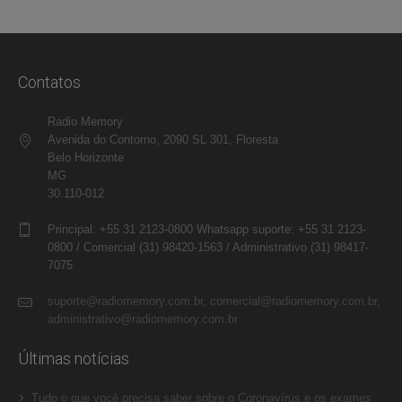
Contatos
Radio Memory
Avenida do Contorno, 2090 SL 301, Floresta
Belo Horizonte
MG
30.110-012
Principal: +55 31 2123-0800 Whatsapp suporte: +55 31 2123-
0800 / Comercial (31) 98420-1563 / Administrativo (31) 98417-
7075
suporte@radiomemory.com.br, comercial@radiomemory.com.br,
administrativo@radiomemory.com.br
Últimas notícias
Tudo o que você precisa saber sobre o Coronavírus e os exames